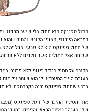
חתול ספינקס הוא חתול בלי שיער מהפנט ומרש
המראה הייחודי, האופי הכובש והחום שהוא נ
של חתול ספינקס הוא לא טבעי. אבל זה לא בד
שכיחה אצל חתולים אשר נולדים ללא פרווה.
מדובר על חתול בגודל בינוני ללא פרווה, במק
בעזרת העור המיוחד שלו הוא שומר על חום גו
ברגע שחתול ספינקס יהיה בקרבתכם, לא תוכל
אחד מסימני ההיכר של חתול ספינקס (מעבר 
שלו, בעיקר באזור הראש והפנים. כמו כן הספי