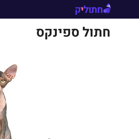
דלג
תוכן
חתול ספינקס