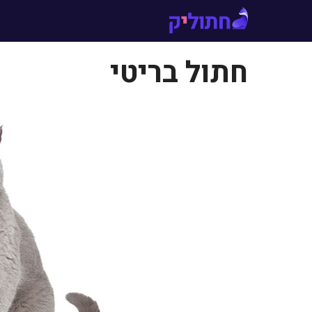
דלג
תוכן
חתול בריטי