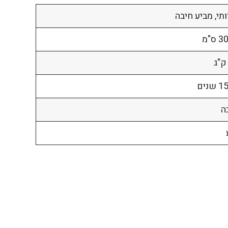
תי, מביע חיבה
ס"מ
שנים
ה