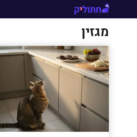
דלג
תוכן
מגזין