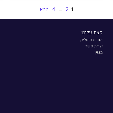
עמוד
1
2
…
4
הבא
קצת עלינו
אודות חתוליק
יצירת קשר
מגזין