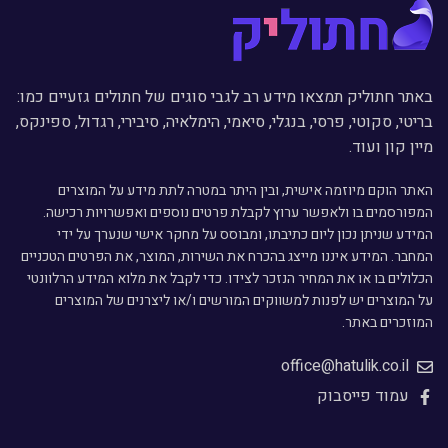
באתר חתוליק תמצאו מידע רב לגבי סוגים של חתולים גזעיים כמו:
בריטי, סקוטי, פרסי, בנגלי, סיאמי, הימלאיה, סיבירי, רגדול, ספינקס,
מיין קון ועוד.
האתר הוקם מיוזמה אישית, ובין היתר במטרה לתת מידע על המוצרים
המפורסמים בו ולאפשר ערוץ לקבלת פרטים נוספים ואפשרויות רכישה.
המידע שניתן נכון ליום כתיבתו, ומבוסס על מחקר אישי שנערך על ידי
המחבר. המידע איננו מייצג בהכרח את השירות, המוצר, את הפרטים הטכניים
הכלולים בו או את המחיר הנזכר לצידו. כדי לקבל את מלוא המידע הרלוונטי
על המוצרים יש לפנות למשווקים המורשים ו/או ליצרנים של המוצרים
המוזכרים באתר.
office@hatulik.co.il
עמוד פייסבוק