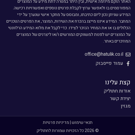
האתר הוקם מיוזמה אישית, ובין היתר במטרה לתת מידע על המוצרים
המפורסמים בו ולאפשר ערוץ לקבלת פרטים נוספים ואפשרויות רכישה.
המידע שניתן נכון ליום כתיבתו, ומבוסס על מחקר אישי שנערך על ידי
המחבר. המידע איננו מייצג בהכרח את השירות, המוצר, את הפרטים הטכניים
הכלולים בו או את המחיר הנזכר לצידו. כדי לקבל את מלוא המידע הרלוונטי
על המוצרים יש לפנות למשווקים המורשים ו/או ליצרנים של המוצרים
המוזכרים באתר.
office@hatulik.co.il
עמוד פייסבוק
קצת עלינו
אודות חתוליק
יצירת קשר
מגזין
תנאי שימוש
|
מדיניות פרטיות
© 2026 כל הזכויות שמורות לחתוליק